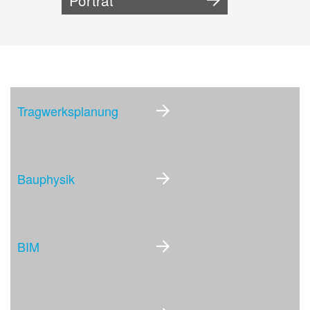
Porträt
Tragwerksplanung
Bauphysik
BIM